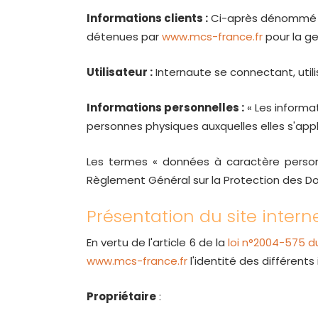
Informations clients :
Ci-après dénommé « 
détenues par
www.mcs-france.fr
pour la ge
Utilisateur :
Internaute se connectant, util
Informations personnelles :
« Les informa
personnes physiques auxquelles elles s'app
Les termes « données à caractère personn
Règlement Général sur la Protection des D
Présentation du site intern
En vertu de l'article 6 de la
loi n°2004-575 du
www.mcs-france.fr
l'identité des différents
Propriétaire
: