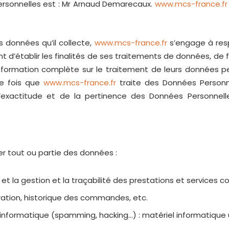
rsonnelles est : Mr Arnaud Demarecaux.
www.mcs-france.fr
 données qu’il collecte,
www.mcs-france.fr
s’engage à resp
t d’établir les finalités de ses traitements de données, de f
nformation complète sur le traitement de leurs données pe
ue fois que
www.mcs-france.fr
traite des Données Personn
’exactitude et de la pertinence des Données Personnelle
er tout ou partie des données :
 et la gestion et la traçabilité des prestations et services 
turation, historique des commandes, etc.
 informatique (spamming, hacking…) : matériel informatique uti