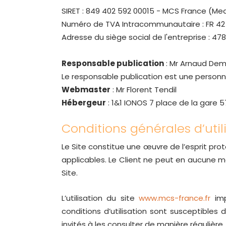
SIRET : 849 402 592 00015 - MCS France (M
Numéro de TVA Intracommunautaire : FR 4
Adresse du siège social de l'entreprise : 47
Responsable publication
: Mr Arnaud De
Le responsable publication est une personn
Webmaster
: Mr Florent Tendil
Hébergeur
: 1&1 IONOS 7 place de la gare
Conditions générales d’util
Le Site constitue une œuvre de l’esprit pro
applicables. Le Client ne peut en aucune m
Site.
L’utilisation du site
www.mcs-france.fr
imp
conditions d’utilisation sont susceptibles
invités à les consulter de manière régulière.