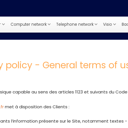
r
Computer network
Telephone network
Visio
Ba
y policy - General terms of u
que capable au sens des articles 1123 et suivants du Code civ
fr
met à disposition des Clients :
ts l’information présente sur le Site, notamment textes -