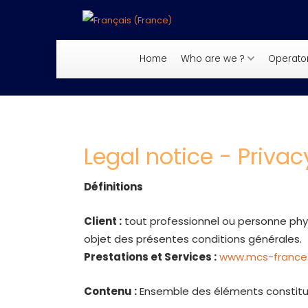
Select your language
Home
Who are we ?
Operato
Legal notice - Privac
Définitions
Client :
tout professionnel ou personne physi
objet des présentes conditions générales.
Prestations et Services :
www.mcs-france.
Contenu :
Ensemble des éléments constituan