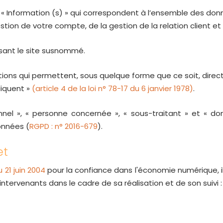
Information (s) » qui correspondent à l’ensemble des donn
stion de votre compte, de la gestion de la relation client et 
isant le site susnommé.
tions qui permettent, sous quelque forme que ce soit, direct
liquent »
(article 4 de la loi n° 78-17 du 6 janvier 1978)
.
el », « personne concernée », « sous-traitant » et « donn
onnées (
RGPD : n° 2016-679
).
et
 21 juin 2004
pour la confiance dans l'économie numérique, il 
 intervenants dans le cadre de sa réalisation et de son suivi :