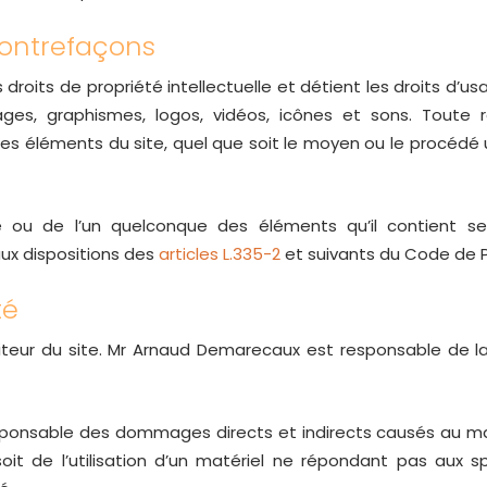
 contrefaçons
roits de propriété intellectuelle et détient les droits d’us
ges, graphismes, logos, vidéos, icônes et sons. Toute re
s éléments du site, quel que soit le moyen ou le procédé uti
te ou de l’un quelconque des éléments qu’il contient s
ux dispositions des
articles L.335-2
et suivants du Code de Pr
té
eur du site. Mr Arnaud Demarecaux est responsable de la 
onsable des dommages directs et indirects causés au matérie
soit de l’utilisation d’un matériel ne répondant pas aux s