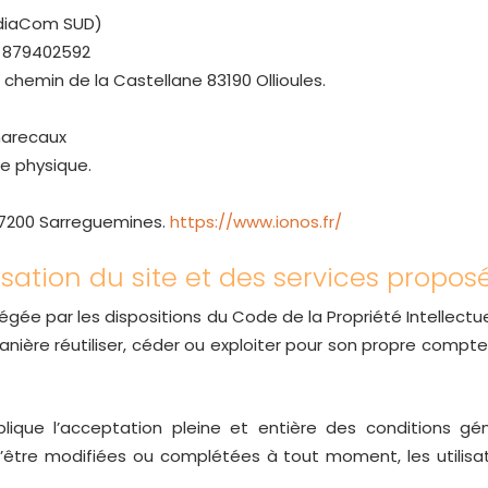
ediaCom SUD)
2 879402592
8 chemin de la Castellane 83190 Ollioules.
marecaux
e physique.
 57200 Sarreguemines.
https://www.ionos.fr/
isation du site et des services propos
tégée par les dispositions du Code de la Propriété Intellect
anière réutiliser, céder ou exploiter pour son propre compt
lique l’acceptation pleine et entière des conditions géné
 d’être modifiées ou complétées à tout moment, les utilisa